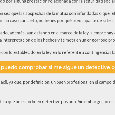
o por alguna prestación relacionada con la seguridad social
ien sea que las sospechas de la mutua son infundadas o que, e
Sin un caso concreto, no tienes por qué preocuparte de sí te s
igado, además, aun estando en el marco de la ley, siempre hay
a interpretación de los hechos y te meta en un engorroso pro
con lo establecido en la ley en lo referente a contingencias l
puedo comprobar si me sigue un detective p
ácil, ya que, por definición, un buen profesional en el campo 
nifica que no es un buen detective privado. Sin embargo, no es