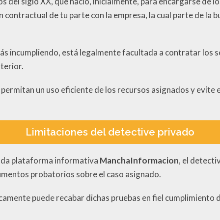
os del siglo XX, que nació, inicialmente, para encargarse de l
 contractual de tu parte con la empresa, la cual parte de la 
tás incumpliendo, está legalmente facultada a contratar los s
terior.
permitan un uso eficiente de los recursos asignados y evite e
Limitaciones del detective privado
zada plataforma informativa
ManchaInformacion
, el detect
cumentos probatorios sobre el caso asignado.
icamente puede recabar dichas pruebas en fiel cumplimiento 