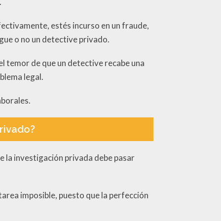
.
fectivamente, estés incurso en un fraude,
igue o no un detective privado.
 el temor de que un detective recabe una
blema legal.
aborales.
rivado?
de la investigación privada debe pasar
 tarea imposible, puesto que la perfección