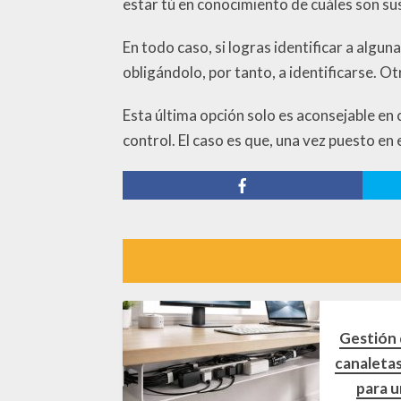
estar tú en conocimiento de cuáles son su
En todo caso, si logras identificar a algu
obligándolo, por tanto, a identificarse. O
Esta última opción solo es aconsejable en
control. El caso es que, una vez puesto en 
Gestión d
canaletas
para u