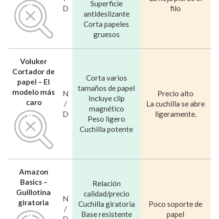
Superficie
D
filo
antideslizante
Corta papeles
gruesos
Voluker
Cortador de
Corta varios
papel – El
tamaños de papel
modelo más
N
Precio alto
Incluye clip
caro
/
La cuchilla se abre
magnético
D
ligeramente.
Peso ligero
Cuchilla potente
Amazon
Basics –
Relación
Guillotina
calidad/precio
N
giratoria
Cuchilla giratoria
Poco soporte de
/
Base resistente
papel
D