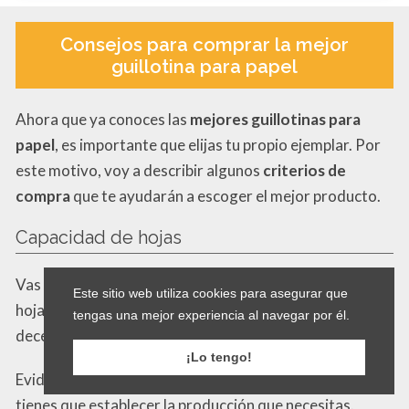
Consejos para comprar la mejor
guillotina para papel
Ahora que ya conoces las
mejores guillotinas para
papel
, es importante que elijas tu propio ejemplar. Por
este motivo, voy a describir algunos
criterios de
compra
que te ayudarán a escoger el mejor producto.
Capacidad de hojas
Vas a encontrar guillotinas que pueden cortar una sola
Este sitio web utiliza cookies para asegurar que
hoja a la vez, mientras que otras permiten cortar
tengas una mejor experiencia al navegar por él.
decenas de papeles.
¡Lo tengo!
Evidentemente, para elegir el modelo más práctico,
tienes que establecer la producción que necesitas.