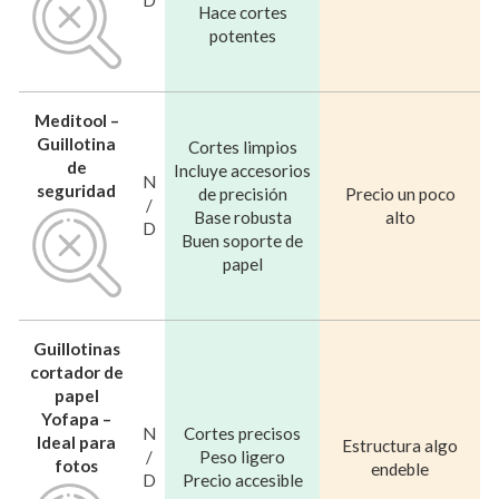
Hace cortes
potentes
Meditool –
Guillotina
Cortes limpios
de
Incluye accesorios
N
seguridad
de precisión
Precio un poco
/
Base robusta
alto
D
Buen soporte de
papel
Guillotinas
cortador de
papel
Yofapa –
N
Cortes precisos
Ideal para
Estructura algo
/
Peso ligero
fotos
endeble
D
Precio accesible