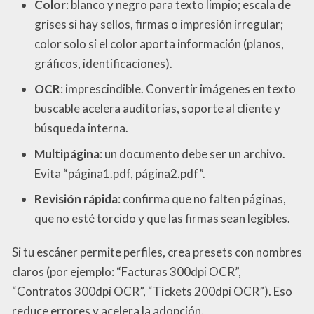
Color
: blanco y negro para texto limpio; escala de
grises si hay sellos, firmas o impresión irregular;
color solo si el color aporta información (planos,
gráficos, identificaciones).
OCR
: imprescindible. Convertir imágenes en texto
buscable acelera auditorías, soporte al cliente y
búsqueda interna.
Multipágina
: un documento debe ser un archivo.
Evita “página1.pdf, página2.pdf”.
Revisión rápida
: confirma que no falten páginas,
que no esté torcido y que las firmas sean legibles.
Si tu escáner permite perfiles, crea presets con nombres
claros (por ejemplo: “Facturas 300dpi OCR”,
“Contratos 300dpi OCR”, “Tickets 200dpi OCR”). Eso
reduce errores y acelera la adopción.