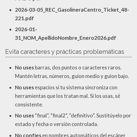
2026-03-05_REC_GasolineraCentro_Ticket_48-
221.pdf
2026-01-
31_NOM_ApellidoNombre_Enero2026.pdf
Evita caracteres y prácticas problemáticas
No uses
barras, dos puntos o caracteres raros.
Mantén letras, números, guion medio y guion bajo.
No uses
espacios si tu sistema sincroniza con
herramientas que los tratan mal. Si los usas, sé
consistente.
No uses
“final”, “final2”, “definitivo”. Sustitúyelo por
estado y fecha o versión controlada.
No confíes
en nombres automáticos del escáner